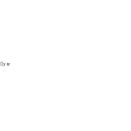
♀️y te