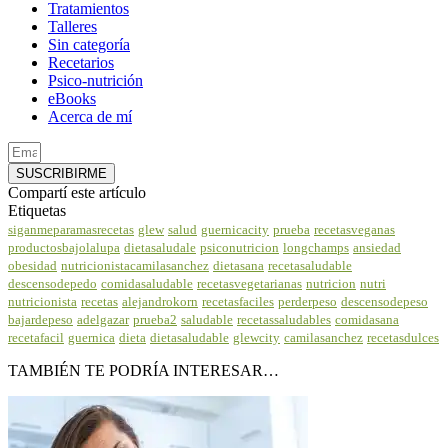
Tratamientos
Talleres
Sin categoría
Recetarios
Psico-nutrición
eBooks
Acerca de mí
SUSCRIBIRME
Compartí este artículo
Etiquetas
siganmeparamasrecetas
glew
salud
guernicacity
prueba
recetasveganas
productosbajolalupa
dietasaludale
psiconutricion
longchamps
ansiedad
obesidad
nutricionistacamilasanchez
dietasana
recetasaludable
descensodepedo
comidasaludable
recetasvegetarianas
nutricion
nutri
nutricionista
recetas
alejandrokorn
recetasfaciles
perderpeso
descensodepeso
bajardepeso
adelgazar
prueba2
saludable
recetassaludables
comidasana
recetafacil
guernica
dieta
dietasaludable
glewcity
camilasanchez
recetasdulces
TAMBIÉN TE PODRÍA INTERESAR…